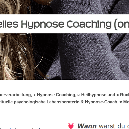
rauerverarbeitung, ★ Hypnose Coaching, ☑️ Heilhypnose und ✹ Rü
irituelle psychologische Lebensberaterin & Hypnose-Coach. ❤ Mel