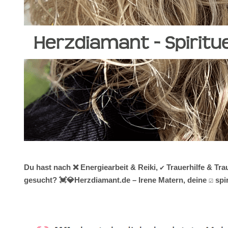
Du hast nach ❌ Energiearbeit & Reiki, ✔️ Trauerhilfe & T
gesucht? 💓️💎Herzdiamant.de – Irene Matern, deine ☑️ sp