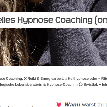
se Coaching, ❌ Reiki & Energiearbeit, ☑️ Heilhypnose oder ⇒ Rü
hologische Lebensberaterin & Hypnose-Coach in ⭕ Swisttal. ❤ Ich