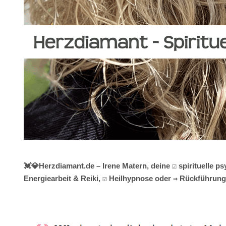
💓️💎Herzdiamant.de – Irene Matern, deine ☑️ spirituell
Energiearbeit & Reiki, ☑️ Heilhypnose oder ⇒ Rückführung