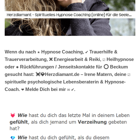
Wenn du nach ★ Hypnose Coaching, ✔️ Trauerhilfe &
Trauerverarbeitung, ❌ Energiearbeit & Reiki, ☑️ Heilhypnose
oder ✹ Rückführungen / Jenseitskontakte für ⭕ Beckum
gesucht hast: 💓️💎Herzdiamant.de – Irene Matern, deine ☑️
spirituelle psychologische Lebensberaterin & Hypnose-
Coach. ❤ Melde Dich bei mir ✉ ✔.