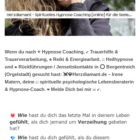
Wenn du nach ⭐ Hypnose Coaching, ✔️ Trauerhilfe &
Trauerverarbeitung, ✺ Reiki & Energiearbeit, ☑️ Heilhypnose
und ✹ Rückführungen / Jenseitskontakte in ⭕ Borgentreich
(Orgelstadt) gesucht hast: 💓️💎Herzdiamant.de – Irene
Matern, deine ☑️ spirituelle psychologische Lebensberaterin
& Hypnose-Coach. ❤ Melde Dich bei mir ✉ ✔.