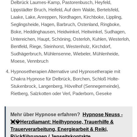
Delbrück Laumes-Kamp, Pastorenbusch, Heyfeld,
Lippstädter Bruch, Heifeld, Auf dem Walde, Bertelsfeld,
Laake, Lake, Anreppen, Nordhagen, Kirchboke, Lippling,
Seglingsheide, Hagen, Barbruch, Ostenland, Ringboke,
Boke, Heddinghausen, Heidwinkel, Heitwinkel, Sudhagen,
Untereichen, Haupt, Schöning, Osterloh, Kuhlen, Westerloh,
Bentfeld, Riege, Steinhorst, Westenholz, Kirchdorf,
Sudhägerbruch, Mühlensenne, Wiebeler, Mühlenheide,
Moese, Vennbruch
Hypnosetherapien Alternative und Hypnosetherapie mit
Chakra Hypnose für Delbrück, Borchen, Schloß Holte-
Stukenbrock, Langenberg, Hövelhof (Sennegemeinde),
Rietberg, Salzkotten oder Verl, Paderborn, Geseke
Mehr über Hypnose erfahren?
Hypnose Neuss -
💓️💎Herzdiamant: Heilhypnose, Trauerhilfe &
Trauerverarbeitung, Energiearbeit & Reiki,
Rückführungen / Jenseitskontakte.