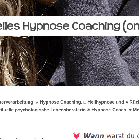
rauerverarbeitung, ★ Hypnose Coaching, ☑️ Heilhypnose und ✹ Rü
irituelle psychologische Lebensberaterin & Hypnose-Coach. ❤ Mel