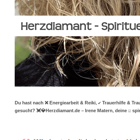
Du hast nach ❌ Energiearbeit & Reiki, ✔️ Trauerhilfe & T
gesucht? 💓️💎Herzdiamant.de – Irene Matern, deine ☑️ sp