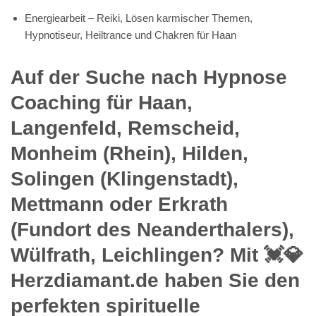
Nähe gefunden.
In Haan suchen Sie bereits lange zuverlässige spirituelle
psychologische Lebensberaterin & Hypnose-Coach für
Spirituelles Hypnose Coachings? An uns sollten Sie sich hierbei
wenden. Eine Firma, die das Hypnose Coaching Ihrer Wahl
zuverlässig und gütemäßig hochklassig produziert, zu diesem
Zweck sind wir einen Betrieb. Für den Fall, dass Sie
zuverlässige Lieferungen der Spirituelles Hypnose Coachings
wünschen, hierbei können Sie sich auf unsre Kompetenz und
Genauigkeit verlassen.
Günstige Spirituelles Hypnose
Coachings aus Haan Kneteisen,
Irdelen, Gruiten, Aue, Osterholz,
Oberhaan oder Düsselermühle,