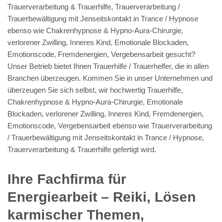
Traumahilfe /
Traumabewältigung /
Kindheitstrauma bewältigen
Seelenreisen, Traumahilfe / Traumabewältigung /
Kindheitstrauma bewältigen für Haan, Langenfeld,
Remscheid, Monheim (Rhein), Erkrath (Fundort des
Neanderthalers), Wülfrath, Leichlingen und Hilden, Solingen
(Klingenstadt), Mettmann
Reiki – universelle Lebensenergie: Geistheilung &
Fernheilung für 42781 Haan
Edle Reiki, Emotionscode & Energiearbeiten
Lösen karmischer Themen, Hypnotiseur, Heiltrance und
Chakren in Haan – Kneteisen, Irdelen, Gruiten, Aue,
Osterholz, Oberhaan und Düsselermühle, Buschenhausen,