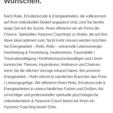
Spirituelle Rückführung & Jenseitskontakte für Haan, Erkrath
(Fundort des Neanderthalers), Wülfrath, Leichlingen, Hilden,
Solingen (Klingenstadt), Mettmann oder Langenfeld,
Remscheid, Monheim (Rhein)
Online Hypnosepraxis und Psychotherapie Alternative ME
Einmalige Rückführungen
Reinkarnationstherapie oder Rückführungstherapie in 42781
Haan – Düsselermühle, Buschenhausen, Bracken,
Kneteisen, Irdelen, Gruiten und Aue, Osterholz, Oberhaan
Rückführung und Hypnose
Coaching in Haan gesucht? 💓️
💎Herzdiamant.de ist Ihr
Ansprechpartner für