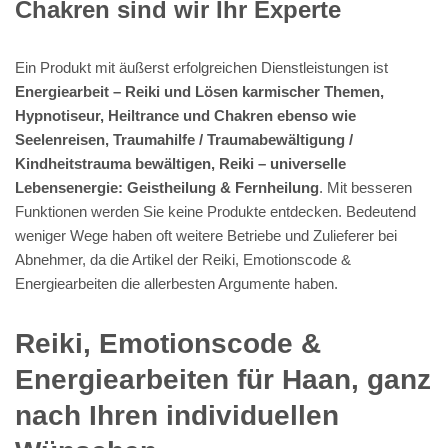
Chance, Spirituelles Hypnose Coachings zu finden, die auf Ihre
Ideen ideal optimiert sind. Nicht mehr missen werden möchten
Sie Energiearbeit – Reiki, Reiki – universelle Lebensenergie:
Geistheilung & Fernheilung, Seelenreisen, Traumahilfe /
Traumabewältigung / Kindheitstrauma bewältigen und Lösen
karmischer Themen, Hypnotiseur, Heiltrance und Chakren,
wenn Sie die etlichen Vorzüge erkannt haben. Bei unserem
Energiearbeit – Reiki stimmt in sämtlichen Branchen das Preis-
/ Leistungsgefüge. Wir offerieren Ihnen Reiki, Emotionscode &
Energiearbeiten in unterschiedlichen Farben und Größen. Als
umsichtiger und professioneller spirituelle psychologische
Lebensberaterin & Hypnose-Coach bieten wir Ihnen ein
Hypnose Coaching bester Güte.
Rückführungen,
Sonderanfertigungen für Haan.
Individuelle Rückführung