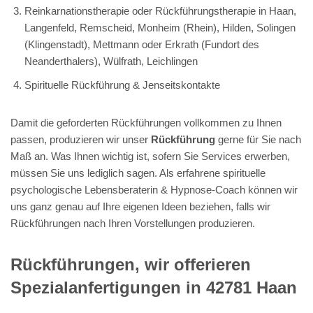
Es ist keinerlei Besonderheit, dass wir Rückführungen als
kundenorientierte spirituelle psychologische Lebensberaterin &
Hypnose-Coach als Sonderanfertigungen anbieten. Kommen
Sie einfach in unser Betrieb und teilen Sie uns mit, wie wir Ihr
Rückführung
gestalten sollen, sodass es Ihre Anforderungen
erfüllt. Noch facettenreicher und umfassender werden Sie Ihre
Rückführungen so benutzen können. Vorschläge , wie wir Ihre
gewünschten Rückführungen noch designen können, damit
jedes einzelne
Rückführung
komfortabler wird, machen wir
Ihnen gerne.
Mehr über Hypnose erfahren?
Hypnose Hürth - 💓️
💎Herzdiamant: Trauerhilfe & Trauerverarbeitung,
Reiki & Energiearbeit, Heilhypnose,
Rückführungen / Jenseitskontakte.
Ihr spirituelle psychologische