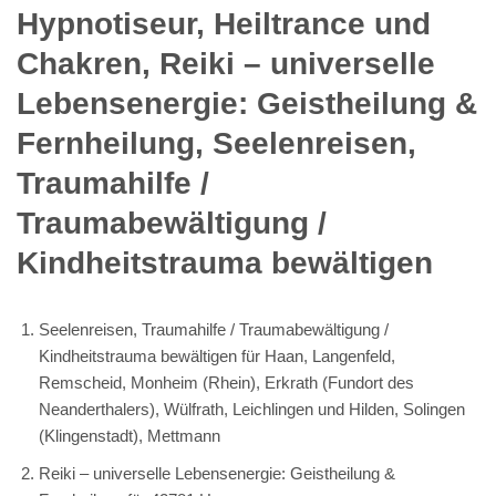
Bracken
Bezahlbare Energiearbeit – Reiki
Mehr über Hypnose erfahren?
Hypnose
Rosendahl - 💓️💎Herzdiamant: Trauerhilfe &
Trauerverarbeitung, Heilhypnose, Energiearbeit &
Reiki, Rückführungen / Jenseitskontakte.
Individuelle Energiearbeit – Reiki,
Lösen karmischer Themen,
Hypnotiseur, Heiltrance und
Chakren, Reiki – universelle
Lebensenergie: Geistheilung &
Fernheilung, Seelenreisen,
Traumahilfe / Traumabewältigung /