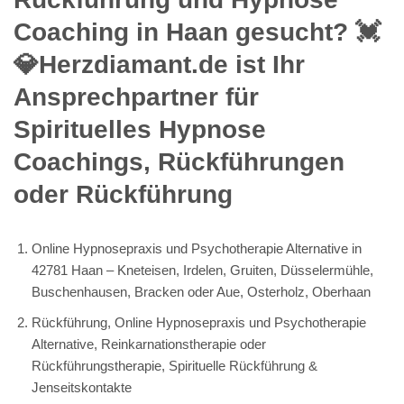
Damit die geforderten Rückführungen vollkommen zu Ihnen
passen, produzieren wir unser
Rückführung
gerne für Sie nach
Maß an. Was Ihnen wichtig ist, sofern Sie Services erwerben,
müssen Sie uns lediglich sagen. Als erfahrene spirituelle
psychologische Lebensberaterin & Hypnose-Coach können wir
uns ganz genau auf Ihre eigenen Ideen beziehen, falls wir
Rückführungen nach Ihren Vorstellungen produzieren.
Rückführungen, wir offerieren
Spezialanfertigungen in 42781 Haan
Sie brauchen ein
Rückführung und Spirituelle Rückführung &
Jenseitskontakte, Reinkarnationstherapie oder
Rückführungstherapie oder Online Hypnosepraxis und
Psychotherapie Alternative
als Spezialanfertigung? Ihnen kann
unsre serviceorientierte Firma diesen Dienstleistung offerieren.