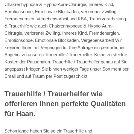
Branchen überzeugen. Kommen Sie in unser Unternehmen und
überzeugen Sie sich selbst, wir hochwertig Trauerhilfe,
Chakrenhypnose & Hypno-Aura-Chirurgie, Emotionale
Blockaden, verlorener Zwilling, Inneres Kind, Fremdenergien,
Emotionscode, Vergebensarbeit ebenso wie Trauerverarbeitung
/ Trauerbewältigung mit Jenseitskontakt in Trance / Hypnose,
Trauerverarbeitung & Trauerhilfe gefertigt wird.
Ihre Fachfirma für
Energiearbeit – Reiki, Lösen
karmischer Themen,
Hypnotiseur, Heiltrance und
Chakren, Reiki – universelle
Lebensenergie: Geistheilung &
Fernheilung, Seelenreisen,