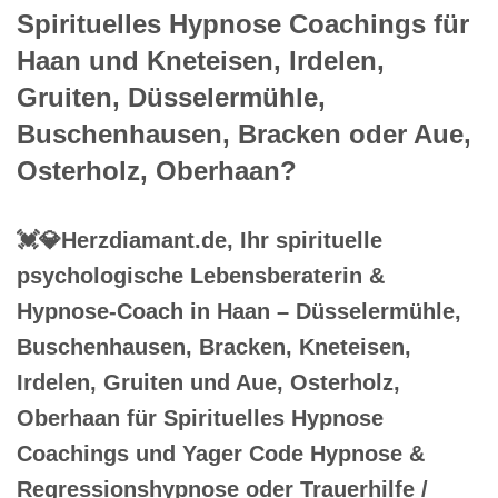
Bezahlbare Hypnose CoachingDr. Preetz Hypnose-
Coaching
Trauerhilfe, Trauerverarbeitung / Trauerbewältigung mit
Jenseitskontakt in Trance / Hypnose in Haan, Erkrath
(Fundort des Neanderthalers), Wülfrath, Leichlingen,
Langenfeld, Remscheid, Monheim (Rhein) wie auch Hilden,
Solingen (Klingenstadt), Mettmann
Trauerhilfe / Trauerhelfer, Trauerverarbeitung & Trauerhilfe
Rückführungen, Online Hypnosepraxis und Psychotherapie
Alternative aus Haan Aue, Osterholz, Oberhaan,
Düsselermühle, Buschenhausen, Bracken ebenso wie
Kneteisen, Irdelen, Gruiten
Energiearbeit – Reiki, Lösen karmischer Themen,
Hypnotiseur, Heiltrance und Chakren für Haan
Auf der Suche nach Hypnose