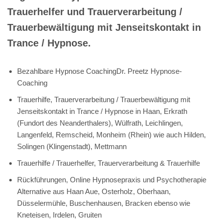
Coaching für Haan,
Langenfeld, Remscheid,
Monheim (Rhein), Hilden,
Solingen (Klingenstadt),
Mettmann oder Erkrath
(Fundort des Neanderthalers),
Wülfrath, Leichlingen? Mit 💓️💎
Herzdiamant.de haben Sie den
perfekten spirituelle
psychologische
Lebensberaterin & Hypnose-
Coach für Spirituelles
Hypnose Coachings in Ihrer