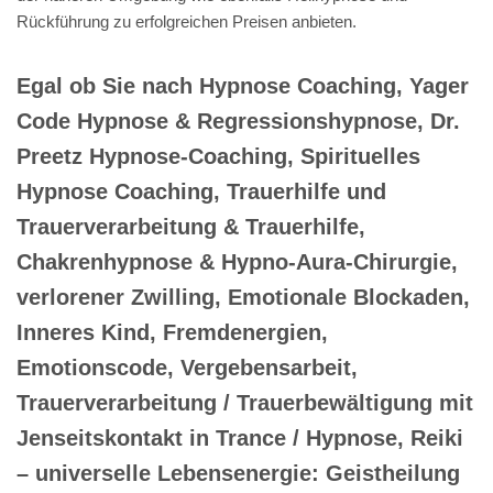
Traumabewältigung / Kindheitstrauma
bewältigen, Heilhypnose sowie Hypnose-
Therapie: spirituelle Hypnose &
Regression, Hypnosetherapeut & Online
Hypnose Therapeutin, Hypnosetherapie mit
Chakra Hypnose, Rückführungen oder
Spirituelle Rückführung &
Jenseitskontakte, Reinkarnationstherapie
oder Rückführungstherapie, Online
Hypnosepraxis und Psychotherapie
Alternative gesucht haben -> 💓️💎
Herzdiamant.de, Ihr spirituelle
psychologische Lebensberaterin &
Hypnose-Coach für den Einzugsbereich