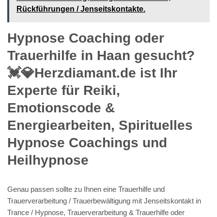
kreieren Ihnen mit Vergnügen für Ihre Anfrage ein persönliches
Angebot zu unseren Trauerhilfe / Trauerhelfer. Keine versteckte
Kosten der Pauschalen. Trauerhilfe / Trauerhelfer genau auf Sie
angepasst kriegen Sie binnen weniger Tage unser Sortiment per
Email und auf Traum per Post zugeschickt.
Trauerhilfe / Trauerhelfer wie
offerieren Ihnen perfekte Qualitäten
für Haan.
Schon lange haben Sie so ein Trauerhilfe und
Trauerverarbeitung & Trauerhilfe, Trauerverarbeitung /
Trauerbewältigung mit Jenseitskontakt in Trance / Hypnose
ebenso wie Chakrenhypnose & Hypno-Aura-Chirurgie,
verlorener Zwilling, Inneres Kind, Emotionale Blockaden,
Emotionscode, Fremdenergien, Vergebensarbeit gesucht?
Unser Betrieb bietet Ihnen Trauerhilfe / Trauerhelfer, die in allen