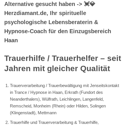
Bollenheide, Buschenhausen, Bracken, Spörkelnbruch,
Gruiten, Aue, Düsselermühle, Osterholz, Irdelen
Chakrenhypnose & Hypno-Aura-Chirurgie, Fremdenergien,
verlorener Zwilling, Emotionscode, Inneres Kind, Emotionale
Blockaden, Vergebensarbeit für Haan – Düsselermühle,
Buschenhausen, Bracken, Kneteisen, Irdelen, Gruiten und
Aue, Osterholz, Oberhaan
Trauerverarbeitung & Trauerhilfe
Mehr über Hypnose erfahren?
Hypnose Aachen -
💓️💎Herzdiamant: Heilhypnose, Trauerhilfe &
Trauerverarbeitung, Energiearbeit & Reiki,
Rückführungen / Jenseitskontakte.
Hypnose Coaching oder
Trauerhilfe in Haan gesucht?