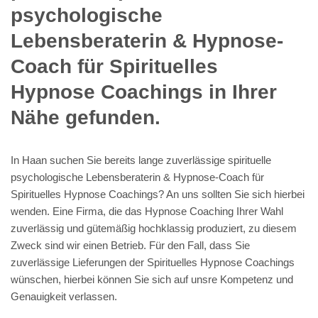
Buschenhausen, Bracken -Bei uns
sind Sie richtig
Aus welchen Grund sie gerade unsere Firma spirituelle
psychologische Lebensberaterin & Hypnose-Coach für
Hypnose Coaching und Trauerhilfe, Heilhypnose,Energiearbeit –
Reiki, Rückführung für Haan nehmen sollten? Diese Frage ist
leicht zu beantworten. Ebenfalls aus 42781 Haan, Hilden,
Solingen (Klingenstadt), Mettmann, Erkrath (Fundort des
Neanderthalers), Wülfrath, Leichlingen oder Langenfeld,
Remscheid, Monheim (Rhein) unterwegs sind, sondern auch in
der näheren Umgebung wie ebenfalls Heilhypnose und
Rückführung zu erfolgreichen Preisen anbieten.
Egal ob Sie nach Hypnose Coaching, Yager
Code Hypnose & Regressionshypnose, Dr.