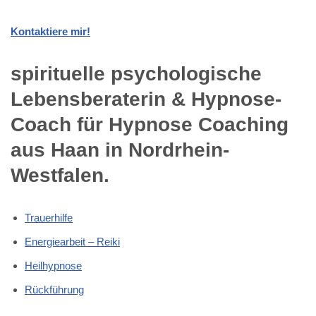
Osterholz, Oberhaan?
💓️💎Herzdiamant.de, Ihr spirituelle
psychologische Lebensberaterin &
Hypnose-Coach in Haan – Düsselermühle,
Buschenhausen, Bracken, Kneteisen,
Irdelen, Gruiten und Aue, Osterholz,
Oberhaan für Spirituelles Hypnose
Coachings und Yager Code Hypnose &
Regressionshypnose oder Trauerhilfe /
Trauerhelfer und Trauerverarbeitung /
Trauerbewältigung mit Jenseitskontakt in
Trance / Hypnose.