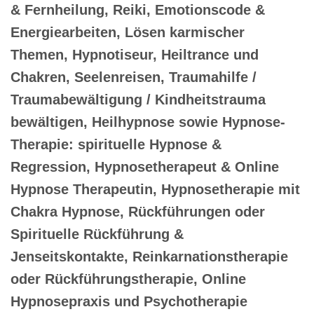
Haan
Trauerhilfe / Trauerhelfer – seit
Jahren mit gleicher Qualität
Trauerverarbeitung / Trauerbewältigung mit Jenseitskontakt
in Trance / Hypnose in Haan, Erkrath (Fundort des
Neanderthalers), Wülfrath, Leichlingen, Langenfeld,
Remscheid, Monheim (Rhein) oder Hilden, Solingen
(Klingenstadt), Mettmann
Trauerhilfe und Trauerverarbeitung & Trauerhilfe,
Trauerverarbeitung / Trauerbewältigung mit Jenseitskontakt
in Trance / Hypnose und Chakrenhypnose & Hypno-Aura-
Chirurgie, verlorener Zwilling, Inneres Kind, Emotionale
Blockaden, Fremdenergien, Emotionscode, Vergebensarbeit
Trauerhilfe / Trauerhelfer aus Haan Kneteisen, Oberhaan,