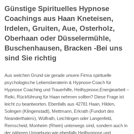
Preetz Hypnose-Coaching, Spirituelles
Hypnose Coaching, Trauerhilfe und
Trauerverarbeitung & Trauerhilfe,
Chakrenhypnose & Hypno-Aura-Chirurgie,
verlorener Zwilling, Emotionale Blockaden,
Inneres Kind, Fremdenergien,
Emotionscode, Vergebensarbeit,
Trauerverarbeitung / Trauerbewältigung mit
Jenseitskontakt in Trance / Hypnose, Reiki
– universelle Lebensenergie: Geistheilung
& Fernheilung, Reiki, Emotionscode &
Energiearbeiten, Lösen karmischer
Themen, Hypnotiseur, Heiltrance und
Chakren, Seelenreisen, Traumahilfe /