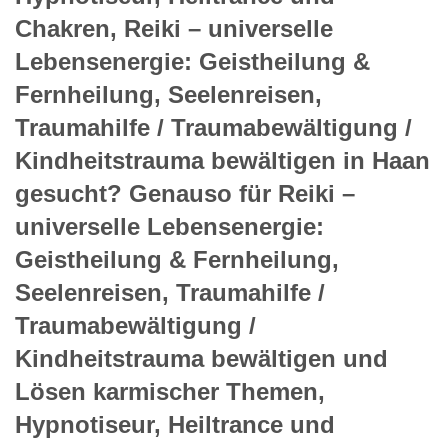
Seelenreisen, Traumahilfe / Traumabewältigung /
Kindheitstrauma bewältigen, Reiki – universelle
Lebensenergie: Geistheilung & Fernheilung
. Mit besseren
Funktionen werden Sie keine Produkte entdecken. Bedeutend
weniger Wege haben oft weitere Betriebe und Zulieferer bei
Abnehmer, da die Artikel der Reiki, Emotionscode &
Energiearbeiten die allerbesten Argumente haben.
Reiki, Emotionscode &
Energiearbeiten für Haan, ganz
nach Ihren individuellen
Wünschen.
Nach Reiki, Emotionscode & Energiearbeiten, die vollkommen
auf Ihren individuellen Bedarf angepasst sind, sind Sie bereits
lange Zeit auf der Suche. Ihnen offerieren wir als Firma die