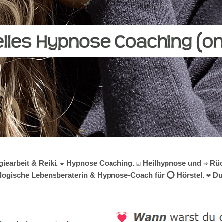
giearbeit & Reiki, ★ Hypnose Coaching, ☑️ Heilhypnose und ⇒ Rüc
hologische Lebensberaterin & Hypnose-Coach für ⭕ Hörstel. ❤ Du 