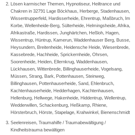
Lösen karmischer Themen, Hypnotiseur, Heiltrance und
Chakren in 32791 Lage Böckhaus, Herberge, Stadenhausen,
Wissentrupperfeld, Hardisserheide, Ehrentrup, Maßbruch, Im
Korbe, Wellenheide-Berg, Sülterheide, Helmingsheide, Afrika,
Afrikastraße, Hardissen, Junghärtchen, Heßloh, Hagen,
Wissentrup, Hüntrup, Kamerun, Waddenhauser Berg, Busse,
Heysundern, Breitenheide, Heidensche Heide, Wiesenbrede,
Kassebrede, Hachheide, Sprickernheide, Ohrsen,
Soorenheide, Heiden, Ellernkrug, Waddenhausen,
Lückhausen, Wittenbrede, Billinghauserheide, Vogelsang,
Müssen, Strang, Bark, Pottenhausen, Steinweg,
Billinghausen, Pottenhauserheide, Sand, Ehlenbruch,
Kachtenhauserheide, Hedderhagen, Kachtenhausen,
Hellenburg, Hellwege, Hakenheide, Hiddentrup, Wellentrup,
Wedderwillen, Schackenburg, Heßkamp, Rhiene,
Hörsterbruch, Hörste, Stapelage, Krahwinkel, Bienenschmidt
Seelenreisen, Traumahilfe / Traumabewältigung /
Kindheitstrauma bewältigen