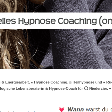
i & Energiearbeit, ★ Hypnose Coaching, ☑️ Heilhypnose und ✹ Rüc
hologische Lebensberaterin & Hypnose-Coach für ⭕ Niederzier. ❤ 