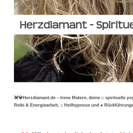
💓️💎Herzdiamant.de – Irene Matern, deine ☑️ spirituelle
Reiki & Energiearbeit, ☑️ Heilhypnose und ✹ Rückführungen