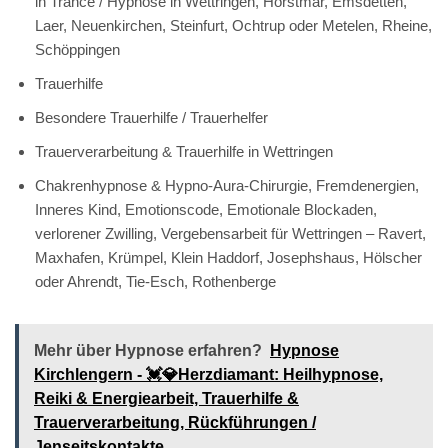
in Trance / Hypnose in Wettringen, Horstmar, Emsdetten,
Laer, Neuenkirchen, Steinfurt, Ochtrup oder Metelen, Rheine,
Schöppingen
Trauerhilfe
Besondere Trauerhilfe / Trauerhelfer
Trauerverarbeitung & Trauerhilfe in Wettringen
Chakrenhypnose & Hypno-Aura-Chirurgie, Fremdenergien,
Inneres Kind, Emotionscode, Emotionale Blockaden,
verlorener Zwilling, Vergebensarbeit für Wettringen – Ravert,
Maxhafen, Krümpel, Klein Haddorf, Josephshaus, Hölscher
oder Ahrendt, Tie-Esch, Rothenberge
Mehr über Hypnose erfahren?
Hypnose
Kirchlengern - 💓️💎Herzdiamant: Heilhypnose,
Reiki & Energiearbeit, Trauerhilfe &
Trauerverarbeitung, Rückführungen /
Jenseitskontakte.