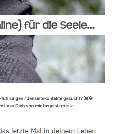
kführungen / Jenseitskontakte gesucht? 💓️💎
❤ Lass Dich von mir begeistern ✉ ✔.