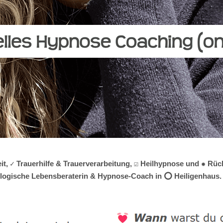
, ✓ Trauerhilfe & Trauerverarbeitung, ☑️ Heilhypnose und ✹ Rüc
chologische Lebensberaterin & Hypnose-Coach in ⭕ Heiligenhaus. 