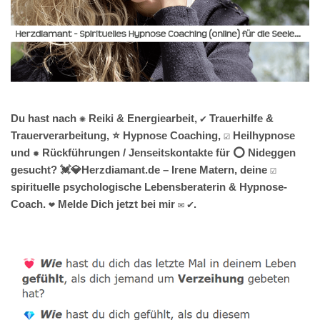
Du hast nach ✺ Reiki & Energiearbeit, ✔️ Trauerhilfe &
Trauerverarbeitung, ⭐ Hypnose Coaching, ☑️ Heilhypnose
und ✹ Rückführungen / Jenseitskontakte für ⭕ Nideggen
gesucht? 💓️💎Herzdiamant.de – Irene Matern, deine ☑️
spirituelle psychologische Lebensberaterin & Hypnose-
Coach. ❤ Melde Dich jetzt bei mir ✉ ✔.