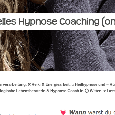
verarbeitung, ❌ Reiki & Energiearbeit, ☑️ Heilhypnose und ⇒ Rüc
hologische Lebensberaterin & Hypnose-Coach in ⭕ Witten. ❤ Lass