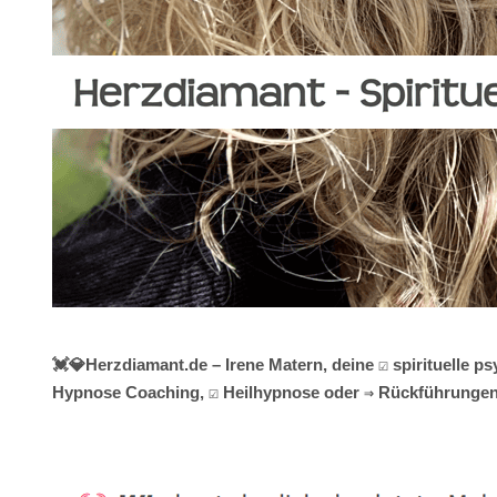
💓️💎Herzdiamant.de – Irene Matern, deine ☑️ spirituelle 
Hypnose Coaching, ☑️ Heilhypnose oder ⇒ Rückführungen /